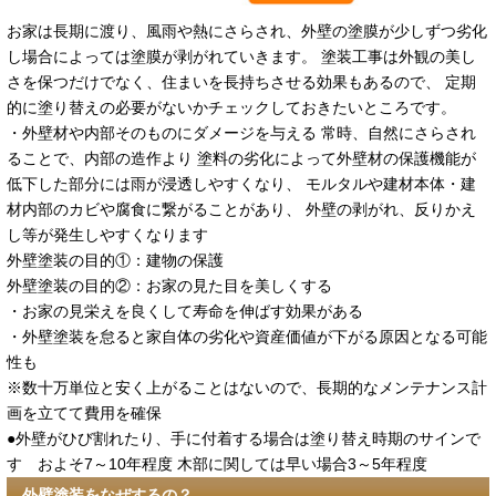
お家は長期に渡り、風雨や熱にさらされ、外壁の塗膜が少しずつ劣化
し場合によっては塗膜が剥がれていきます。 塗装工事は外観の美し
さを保つだけでなく、住まいを長持ちさせる効果もあるので、 定期
的に塗り替えの必要がないかチェックしておきたいところです。
・外壁材や内部そのものにダメージを与える 常時、自然にさらされ
ることで、内部の造作より 塗料の劣化によって外壁材の保護機能が
低下した部分には雨が浸透しやすくなり、 モルタルや建材本体・建
材内部のカビや腐食に繋がることがあり、 外壁の剥がれ、反りかえ
し等が発生しやすくなります
外壁塗装の目的①：建物の保護
外壁塗装の目的②：お家の見た目を美しくする
・お家の見栄えを良くして寿命を伸ばす効果がある
・外壁塗装を怠ると家自体の劣化や資産価値が下がる原因となる可能
性も
※数十万単位と安く上がることはないので、長期的なメンテナンス計
画を立てて費用を確保
●外壁がひび割れたり、手に付着する場合は塗り替え時期のサインで
す およそ7～10年程度 木部に関しては早い場合3～5年程度
外壁塗装をなぜするの？