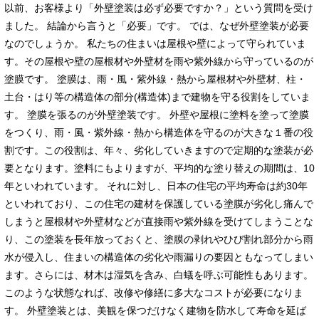
以前、お客様より「外壁塗装は必ず必要ですか？」という質問を受け
ました。 結論から言うと「必要」です。 では、なぜ外壁塗装が必要
なのでしょうか。 私たちの住まいは屋根や壁によって守られていま
す。その屋根や壁の屋根材や外壁材を雨や紫外線から守っているのが
塗膜です。 塗膜は、雨・風・紫外線・熱から屋根材や外壁材、柱・
土台・はり等の構造体の部分(構造体)まで建物を守る役割をしていま
す。 塗膜を張るのが外壁塗装です。 外壁や屋根に塗料を塗って塗膜
をつくり、雨・風・紫外線・熱から構造体を守るのが大きな１番の役
割です。この役割は、年々、劣化していきますので定期的な塗装が必
要となります。塗料にもよりますが、平均的な塗り替えの期間は、10
年といわれています。 それに対し、日本の住宅の平均寿命は約30年
といわれており、この住宅の建材を保護している塗膜が劣化し痛んで
しまうと屋根材や外壁材などが直接雨や紫外線を受けてしまうことな
り、この塗装を長年放っておくと、塗膜の剥れやひび割れ部分から雨
水が侵入し、住まいの構造体の劣化や雨漏りの要因ともなってしまい
ます。さらには、材木は湿気を含み、白蟻を呼ぶ可能性もあります。
このような状態なれば、改修や修繕に多大なコストが必要になりま
す。 外壁塗装とは、美観を保つだけなく建物を防水して寿命を延ば