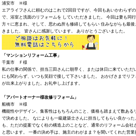
浦安市 Ｈ様
エアライフさんに頼むのはこれで2回目ですが、今回もあいかわらず
で、浴室と洗面のリフォームを していただきました。 今回は妻も同
方々に恵まれ、そして、思わぬ所も修繕してもらい 住みながらも最後
きました。 皆さんに感謝しています。 ありがとうございました。
「マンションリフォーム工事」
千葉市 Ｆ様
私の仕事の関係で、担当三田さんに朝早く、または休日に来ていただい
にも関わらず、いつも笑顔で接して下さいました。 おかげさまでリフ
が出来上がりました。お礼申し上げます。
「アパートオーナー様改修リフォーム」
船橋市 Ｈ様
機能性やデザイン、集客性はもちろんのこと、価格も踏まえて数ある
で決めました。 なによりも一級建築士さんに担当してもらい良かった
も、ただの提案でなく柱の構造上のことなど、通常のリフォーム会社
と思います。 一番の決め手は、施主のわがまま？を聞いてくれた営業