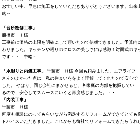
お忙しい中、早急に施工をしていただきありがとうございます。出来
略～
「台所改修工事」
船橋市 Ｉ様
工事前に価格の上限を明確にして頂いたので信頼できました。予算内
わりました。キッチンや廻りのクロスの美しさには感激！対面式のキ
です・・ 中略～
「水廻りと内装工事」
千葉市 Ｈ様 今回も頼みました。エアライフ
さんのよかった点は、私の住まいををよく理解してくれたので安心で
した。 やはり、同じ会社にまかせると、各家庭の内部を把握してい
るので、安心してスムーズにいくと再度感じました。・・
「内装工事」
千葉市 Ｈ様
何度も相談にのってもらいながら満足するリフォームができてとても良
ドバイスいただきました。これからも御社でリフォームできたらうれ