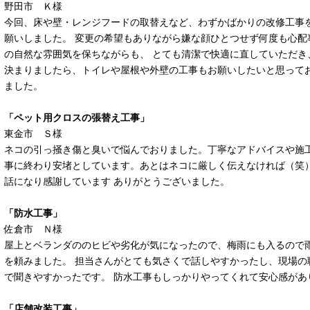
野田市 Ｋ様
今回、床や壁・レンジフードの取替えなど、わずかばかりの改修工事
願いしました。 変更の希望もありながら嫌な顔ひとつせず何度も心配
の自然な雰囲気を保ちながらも、 とても清潔で快適に直していただき
決まりましたら、トイレや屋根や外壁の工事もお願いしたいと思ってお
ました。
「ペット用クロスの張替え工事」
東金市 Ｓ様
ネコの引っ掻き傷と臭いで悩んでおりました。丁寧なアドバイスや施工
事に終わり安堵としています。あとはネコに厳しく伝えなければ（笑）
話になり感謝しています ありがとうございました。
「防水工事」
佐倉市 Ｎ様
屋上とベランダののヒビや劣化が気になったので、梅雨にも入るので
を頼みました。 担当さんがとても気さくで話しやすかったし、現場の
で聞きやすかったです。 防水工事もしっかりやってくれて安心感があ
「店舗改装工事」