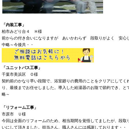
「内装工事」
柏市みどり台４ Ｈ様
前からの付き合いになりますが あいかわらず 段取りがよく 安
中略～今後共・・
「ユニットバス工事」
千葉市美浜区 Ｏ様
契約前のかなり早い段階で、浴室廻りの費用のことをクリアにしてく
り、最後までお任せしました。導入した給湯器のお陰で節約でき、と
略～
「リフォーム工事」
市原市 Ｕ様
今回は全面のリフォームのため、相当期間を覚悟してましたが、段取
いにして頂きました。担当さん、職人さんには感謝しております・・