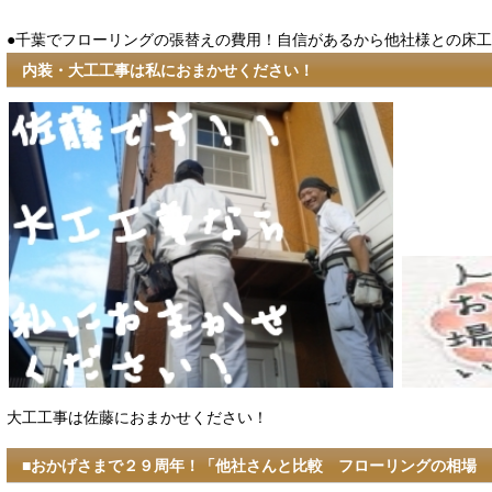
●千葉でフローリングの張替えの費用！自信があるから他社様との床
内装・大工工事は私におまかせください！
大工工事は佐藤におまかせください！
■おかげさまで２９周年！「他社さんと比較 フローリングの相場 